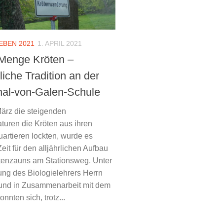
EBEN 2021
1. APRIL 2021
Menge Kröten –
rliche Tradition an der
nal-von-Galen-Schule
März die steigenden
turen die Kröten aus ihren
artieren lockten, wurde es
eit für den alljährlichen Aufbau
tenzauns am Stationsweg. Unter
ung des Biologielehrers Herrn
nd in Zusammenarbeit mit dem
nten sich, trotz...