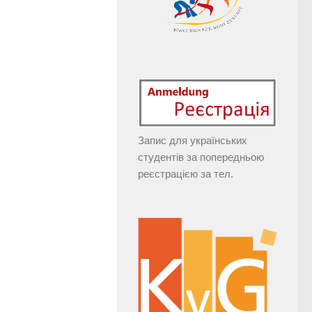
Запис для українських
студентів за попередньою
реєстрацією за тел.