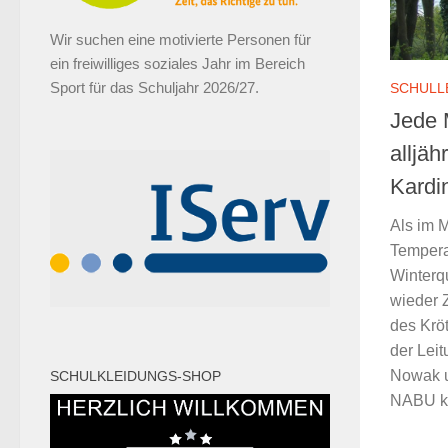
Wir suchen eine motivierte Personen für
ein freiwilliges soziales Jahr im Bereich
Sport für das Schuljahr 2026/27.
SCHULL
Jede 
alljäh
Kardi
Als im 
Tempera
Winterqu
wieder Z
des Krö
der Leit
Nowak u
SCHULKLEIDUNGS-SHOP
NABU kon