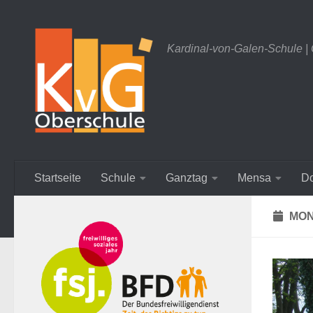
Zum Inhalt springen
Kardinal-von-Galen-Schule |
Startseite
Schule
Ganztag
Mensa
D
MON