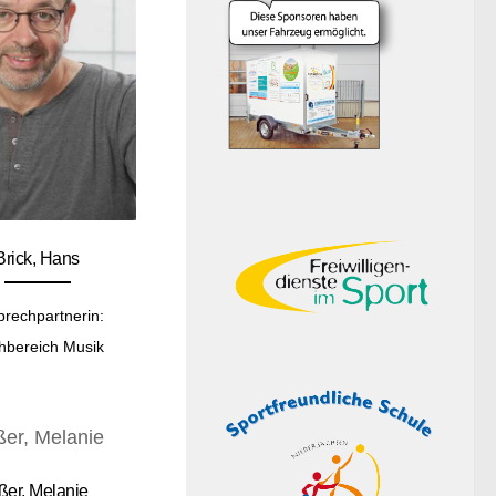
Brick, Hans
prechpartnerin:
hbereich Musik
ßer, Melanie