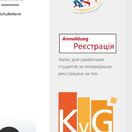
Schulleiterin
Запис для українських
студентів за попередньою
реєстрацією за тел.